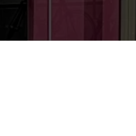
Mon compte
Compte Planity
Vous avez déjà utilisé ce service ?
Email
*
Mot de passe
*